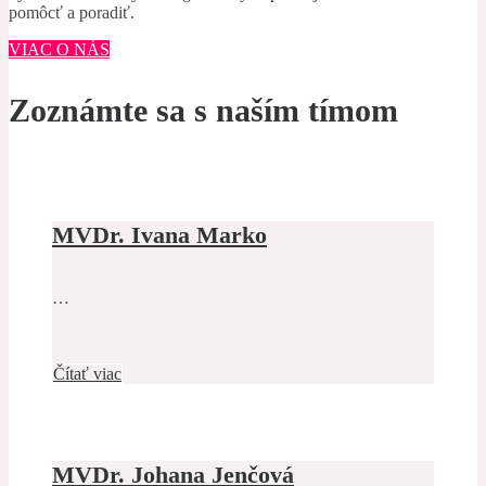
pomôcť a poradiť.
VIAC O NÁS
Zoznámte sa s naším tímom
MVDr. Ivana Marko
…
Čítať viac
MVDr. Johana Jenčová