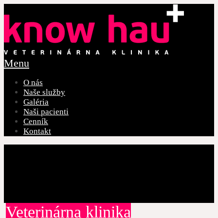
Menu
O nás
Naše služby
Galéria
Naši pacienti
Cenník
Kontakt
Veterinárna klinika