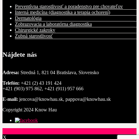
Preventívna starostlivosť a poradenstvo pre chovateľov
Interná medicína (diagnostika a terapia ochorení)
Dermatológia
Zobrazovacia a laboratórna diagnostika
Chirurgické zakroky
Zubná starostlivosť
Nájdete nás
Adresa:
Stredná 1, 821 04 Bratislava, Slovensko
Telefón:
+421 (2) 43 191 424
+421 (903) 975 862, +421 (911) 957 666
E-mail:
jencova@knowhau.sk, pappova@knowhau.sk
Copyright 2024 Know Hau
X