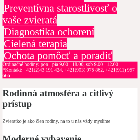
Preventívna starostlivosť o
vaše zvieratá
Diagnostika ochorení
Cielená terapia
Ochota pomôcť a poradiť
Ordinačné hodiny: pon - pia 9.00 - 18.00, sob 9.00 - 12.00
*Kontakt: +421(2)43 191 424, +421(903) 975 862, +421(911) 957
666
Rodinná atmosféra a citlivý
prístup
Zvieratko je ako člen rodiny, na to u nás vždy myslíme
Moderné vybavenie