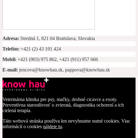
Adresa:
Stredná 1, 821 04 Bratislava, Slovakia
Telefón:
+421 (2) 43 191 424
Mobil:
+421 (903) 975 862, +421 (911) 957 666
E-mail:
jencova@knowhau.sk, pappova@knowhau.sk
Veterinárna klinika pre psy, mačky, drobné cicavce a exoty.
Preventívna starostlivosť o zvieratá, diagnostika ochorení a ich
cielená terapia.
Táto webová stránka používa len nevyhnutne nutné cookies. Viac
informácií o cookies
nájdete tu
.