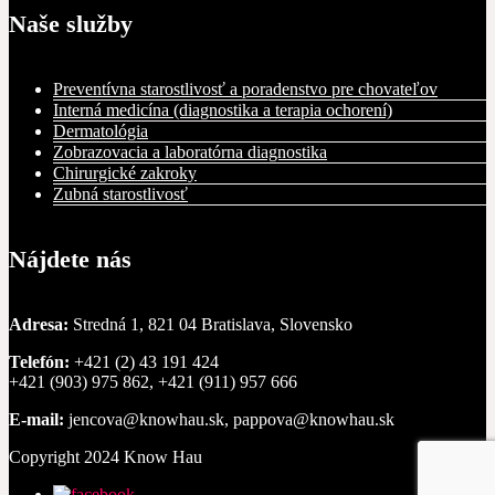
Naše služby
Preventívna starostlivosť a poradenstvo pre chovateľov
Interná medicína (diagnostika a terapia ochorení)
Dermatológia
Zobrazovacia a laboratórna diagnostika
Chirurgické zakroky
Zubná starostlivosť
Nájdete nás
Adresa:
Stredná 1, 821 04 Bratislava, Slovensko
Telefón:
+421 (2) 43 191 424
+421 (903) 975 862, +421 (911) 957 666
E-mail:
jencova@knowhau.sk, pappova@knowhau.sk
Copyright 2024 Know Hau