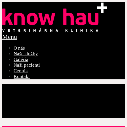
Menu
O nás
Naše služby
Galéria
Naši pacienti
Cenník
Kontakt